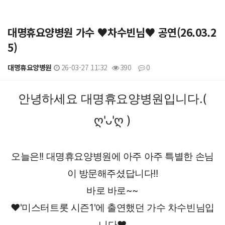
대명휴요양병원 가수 ♥차수빈님♥ 공연(26.03.2
5)
대명휴요양병원
26-03-27 11:32
390
0
본문
안녕하세요 대명휴요양병원입니다.(
ღ'ᴗ'ღ )
오늘은!! 대명휴요양병원에 아주 아주 특별한 손님
이 방문해주셨답니다!!
바로 바로~~
♥'미스터트롯 시즌1'에 출연했던 가수 차수빈님입
니다♥